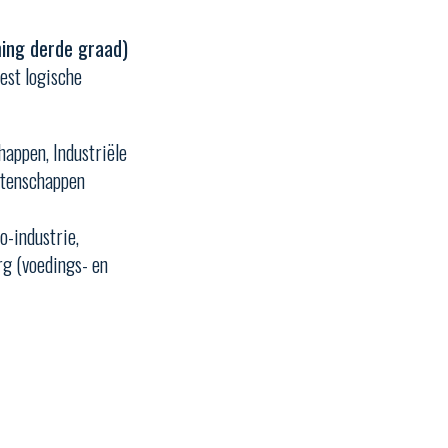
ing derde graad)
est logische
appen, Industriële
etenschappen
o-industrie,
g (voedings- en