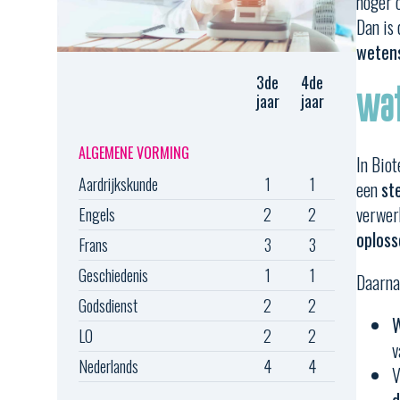
hoger 
Dan is
weten
3de
4de
Wat
jaar
jaar
ALGEMENE VORMING
In Bio
Aardrijkskunde
1
1
een
st
verwer
Engels
2
2
oploss
Frans
3
3
Geschiedenis
1
1
Daarna
Godsdienst
2
2
W
LO
2
2
v
Nederlands
4
4
V