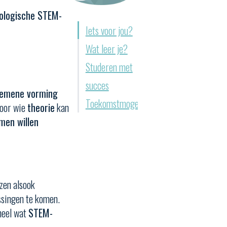
ologische STEM-
Iets voor jou?
Wat leer je?
Studeren met
succes
gemene vorming
Toekomstmogelijkheden?
voor wie
theorie
kan
men willen
zen alsook
ssingen te komen.
heel wat
STEM-