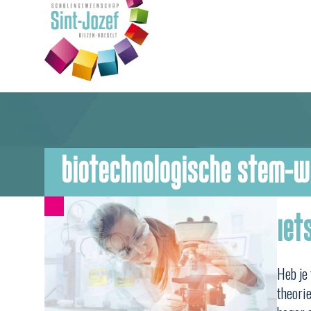
biotechnologische stem-
Iet
Heb je 
theorie