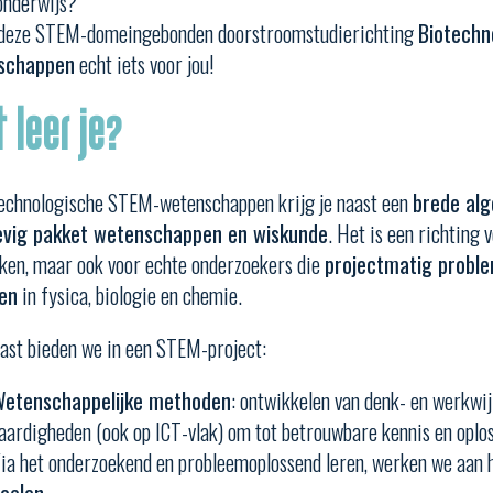
onderwijs?
 deze STEM-domeingebonden doorstroomstudierichting
Biotechn
schappen
echt iets voor jou!
 leer je?
technologische STEM-wetenschappen krijg je naast een
brede al
evig pakket wetenschappen en wiskunde
. Het is een richting 
ken, maar ook voor echte onderzoekers die
projectmatig proble
en
in fysica, biologie en chemie.
ast bieden we in een STEM-project:
etenschappelijke methoden
: ontwikkelen van denk- en werkwij
aardigheden (ook op ICT-vlak) om tot betrouwbare kennis en oplo
ia het onderzoekend en probleemoplossend leren, werken we aan 