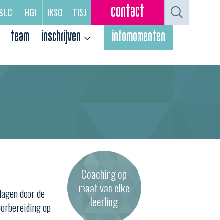
contact
SLC
HGI
IKSO
TISJ
team
inschrijven
infomomenten
Coaching op
maat van elke
tdagen door de
leerling
voorbereiding op