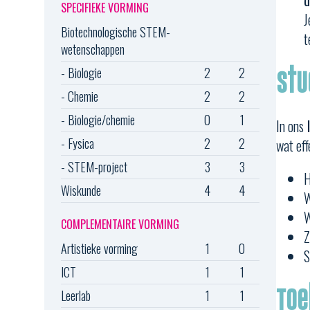
d
SPECIFIEKE VORMING
J
Biotechnologische STEM-
t
wetenschappen
- Biologie
2
2
Stu
- Chemie
2
2
- Biologie/chemie
0
1
In ons
l
- Fysica
2
2
wat eff
- STEM-project
3
3
H
Wiskunde
4
4
W
W
COMPLEMENTAIRE VORMING
Z
Artistieke vorming
1
0
S
ICT
1
1
Toe
Leerlab
1
1