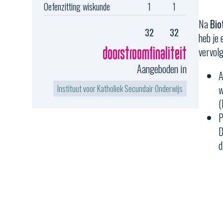
Oefenzitting wiskunde
1
1
Na
Bio
32
32
heb je
vervolg
doorstroomfinaliteit
Aangeboden in
A
w
Instituut voor Katholiek Secundair Onderwijs
(
P
D
d