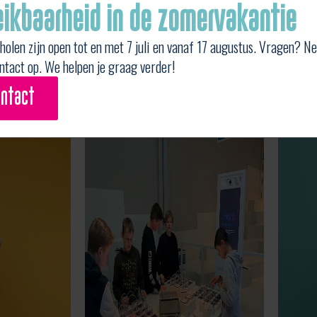
eikbaarheid in de zomervakantie
HGI: via
hgi.info@sgsj
IKSO: via
ikso.info@sg
holen zijn open tot en met 7 juli en vanaf 17 augustus. Vragen? 
TISJ: via
tisj.info@sgsj
ntact op. We helpen je graag verder!
ontact