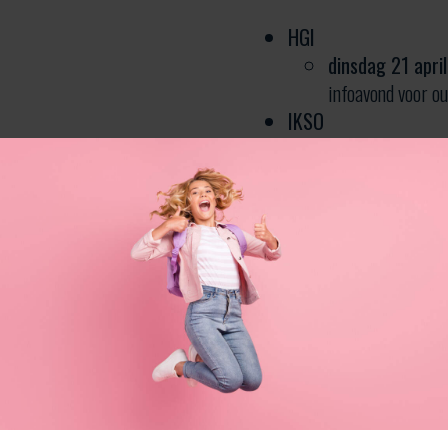
HGI
dinsdag 21 apri
infoavond voor ou
IKSO
donderdag 23 a
infoavond voor ou
woensdag 20 m
infomoment voor o
TISJ
woensdag 20 m
infoavond voor ou
zondag 31 mei v
Heb je een vraag? Contactee
We helpen je graag verder!