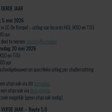
 DERDE JAAR
g 5 mei 2026
in CC De Kimpel – uitleg van leraren HGI, IKSO en TISJ
00 uur
m deel te nemen:
inschrijfformulier
nsdag 20 mei 2026
IKSO en TISJ
.00 uur
 schoolgebouwen en specifieke uitleg per studierichting
en afspraak via dit
formulier
 een afspraak via
deze pagina
bezoek mogelijk (geen afspraak nodig)
IJFDE JAAR – Route 5.0