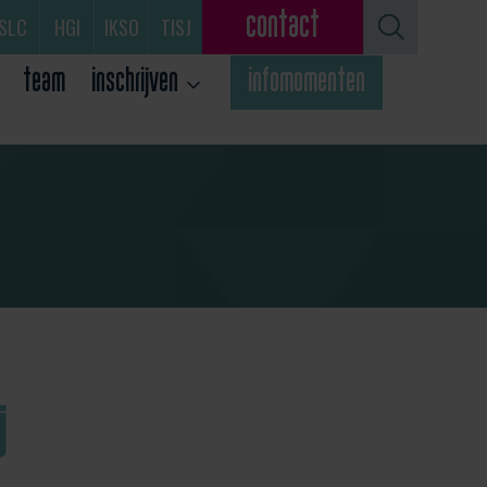
contact
SLC
HGI
IKSO
TISJ
team
inschrijven
infomomenten
j