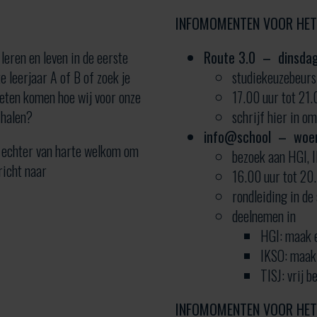
INFOMOMENTEN VOOR HET
leren en leven in de eerste
Route 3.0 – dinsda
 leerjaar A of B of zoek je
studiekeuzebeurs 
weten komen hoe wij voor onze
17.00 uur tot 21.
 halen?
schrijf hier in o
info@school – woe
t echter van harte welkom om
bezoek aan HGI, 
richt naar
16.00 uur tot 20
rondleiding in de
deelnemen in
HGI: maak e
IKSO: maak
TISJ: vrij 
INFOMOMENTEN VOOR HET V