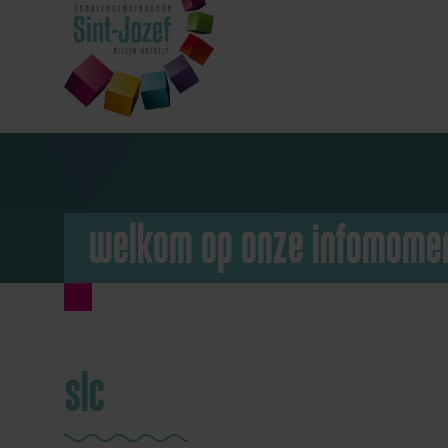
welkom op onze infomome
slc