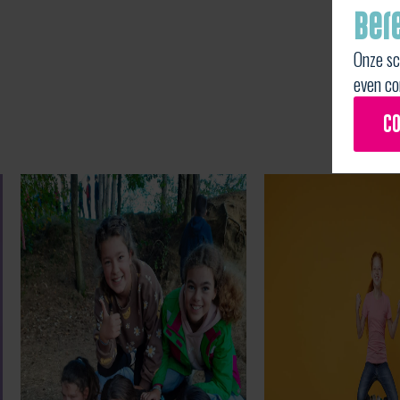
Ber
Onze sc
even co
c