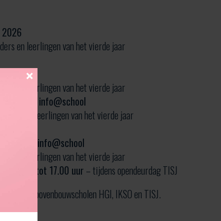
l 2026
ders en leerlingen van het vierde jaar
pril 2026
ders en leerlingen van het vierde jaar
ei 2026 – info@school
uders en leerlingen van het vierde jaar
ei 2026
–
info@school
ders en leerlingen van het vierde jaar
an 14.00 tot 17.00 uur
– tijdens opendeurdag TISJ
r dan onze bovenbouwscholen HGI, IKSO en TISJ.