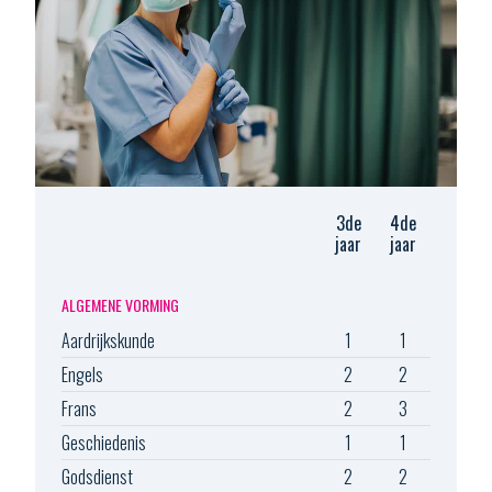
3de
4de
jaar
jaar
ALGEMENE VORMING
Aardrijkskunde
1
1
Engels
2
2
Frans
2
3
Geschiedenis
1
1
Godsdienst
2
2