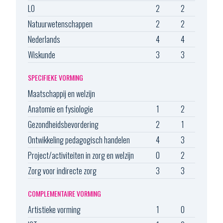
LO
2
2
Natuurwetenschappen
2
2
Nederlands
4
4
Wiskunde
3
3
SPECIFIEKE VORMING
Maatschappij en welzijn
Anatomie en fysiologie
1
2
Gezondheidsbevordering
2
1
Ontwikkeling pedagogisch handelen
4
3
Project/activiteiten in zorg en welzijn
0
2
Zorg voor indirecte zorg
3
3
COMPLEMENTAIRE VORMING
Artistieke vorming
1
0