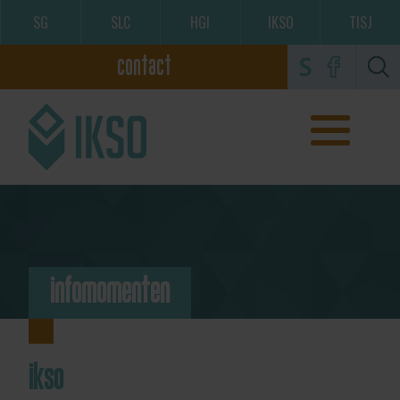
SG
SLC
HGI
IKSO
TISJ
contact
infomomenten
ikso