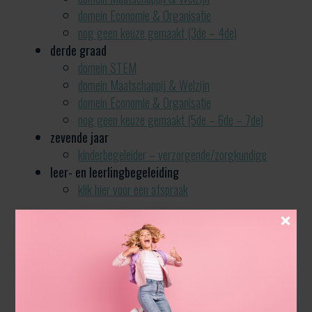
domein Economie & Organisatie
nog geen keuze gemaakt (3de – 4de)
derde graad
domein STEM
domein Maatschappij & Welzijn
domein Economie & Organisatie
nog geen keuze gemaakt (5de – 6de – 7de)
zevende jaar
kinderbegeleider – verzorgende/zorgkundige
leer- en leerlingbegeleiding
klik hier voor een afspraak