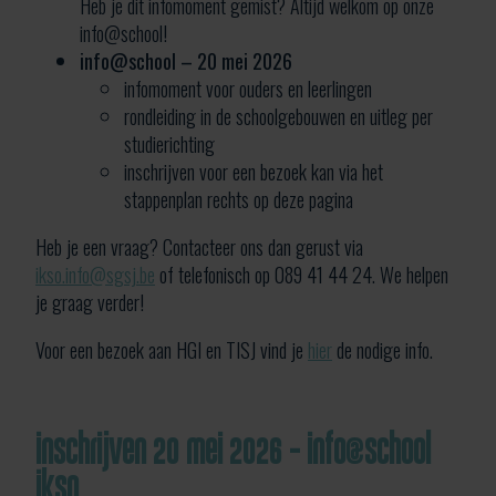
Heb je dit infomoment gemist? Altijd welkom op onze
info@school!
info@school – 20 mei 2026
infomoment voor ouders en leerlingen
rondleiding in de schoolgebouwen en uitleg per
studierichting
inschrijven voor een bezoek kan via het
stappenplan rechts op deze pagina
Heb je een vraag? Contacteer ons dan gerust via
ikso.info@sgsj.be
of telefonisch op 089 41 44 24. We helpen
je graag verder!
Voor een bezoek aan HGI en TISJ vind je
hier
de nodige info.
inschrijven 20 mei 2026 - info@school
ikso