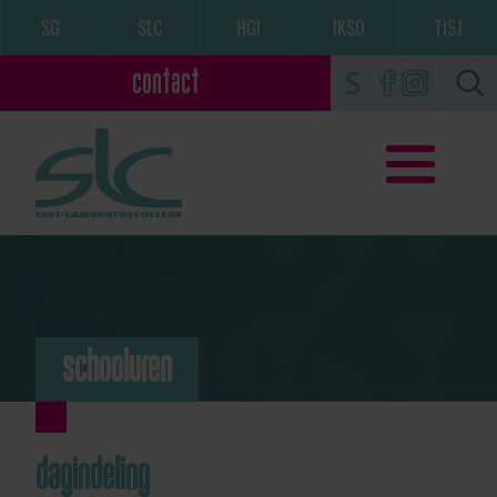
SG
SLC
HGI
IKSO
TISJ
contact
schooluren
dagindeling