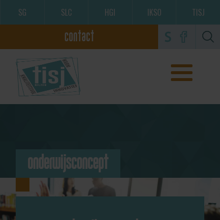
SG
SLC
HGI
IKSO
TISJ
contact
onderwijsconcept