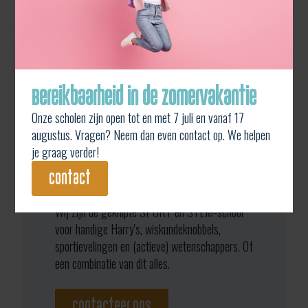
Bereikbaarheid in de zomervakantie
Onze scholen zijn open tot en met 7 juli en vanaf 17
augustus. Vragen? Neem dan even contact op. We helpen
je graag verder!
contact
TISJ, misschien iets voor jou!
Wij zijn de geknipte SPORT en STEM-school
voor handige Harry's, wiskundeknobbels,
sportievelingen en (actieve) wetenschappers. Of
een combinatie van dit alles.
contacteer ons