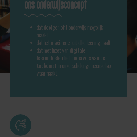
ons onderwijsconcept
dat
doelgericht
onderwijs mogelijk
maakt
dat het
maximale
uit elke leerling haalt
dat met inzet van
digitale
leermiddelen
het
onderwijs van de
toekomst
in onze scholengemeenschap
waarmaakt.