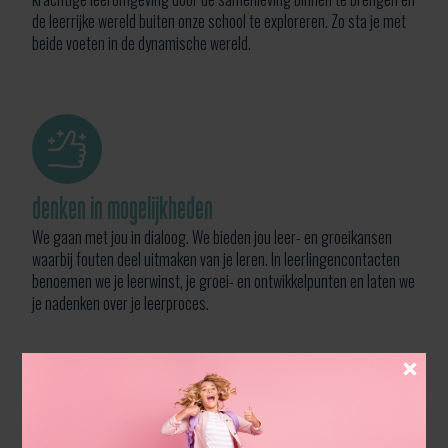
de leerrijke wereld buiten onze school te exploreren. Zo sta je met
beide voeten in de dynamische wereld.
denken in mogelijkheden
We gaan met jou in dialoog. We bieden jou leer- en groeikansen
waarbij fouten deel uitmaken van je leren. In leerlingencontacten
benoemen we je leerwinst, je groei- en ontwikkelpunten en laten we
je nadenken over je leerproces.