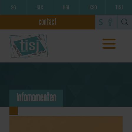
SG
SLC
HGI
IKSO
TISJ
contact
infomomenten