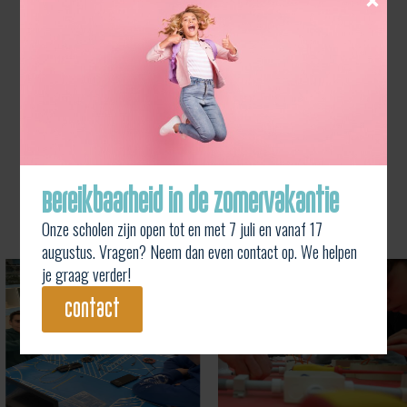
Wij zijn de geknipte SPORT en STEM-school
voor handige Harry's, wiskundeknobbels,
sportievelingen en (actieve) wetenschappers. Of
een combinatie van dit alles.
contacteer ons
Bereikbaarheid in de zomervakantie
Onze scholen zijn open tot en met 7 juli en vanaf 17
augustus. Vragen? Neem dan even contact op. We helpen
je graag verder!
contact