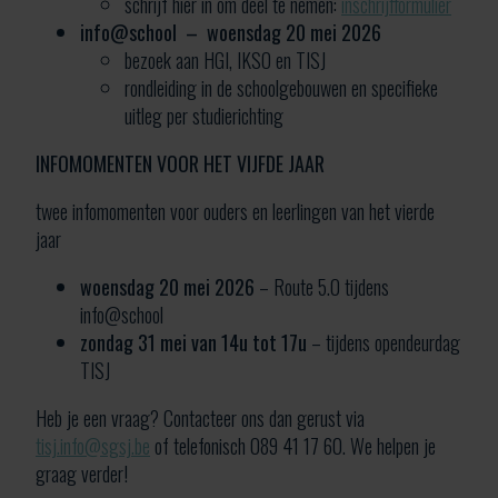
schrijf hier in om deel te nemen:
inschrijfformulier
info@school – woensdag 20 mei 2026
bezoek aan HGI, IKSO en TISJ
rondleiding in de schoolgebouwen en specifieke
uitleg per studierichting
INFOMOMENTEN VOOR HET VIJFDE JAAR
twee infomomenten voor ouders en leerlingen van het vierde
jaar
woensdag 20 mei 2026
– Route 5.0 tijdens
info@school
zondag 31 mei van 14u tot 17u
– tijdens opendeurdag
TISJ
Heb je een vraag? Contacteer ons dan gerust via
tisj.info@sgsj.be
of telefonisch 089 41 17 60. We helpen je
graag verder!